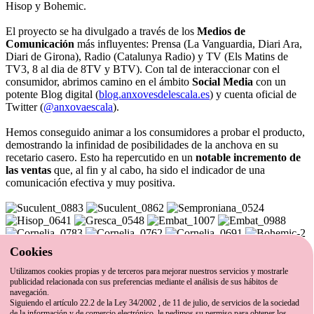
Hisop y Bohemic.
El proyecto se ha divulgado a través de los
Medios de
Comunicación
más influyentes: Prensa (La Vanguardia, Diari Ara,
Diari de Girona), Radio (Catalunya Radio) y TV (Els Matins de
TV3, 8 al dia de 8TV y BTV). Con tal de interaccionar con el
consumidor, abrimos camino en el ámbito
Social Media
con un
potente Blog digital (
blog.anxovesdelescala.es
) y cuenta oficial de
Twitter (
@anxovaescala
).
Hemos conseguido animar a los consumidores a probar el producto,
demostrando la infinidad de posibilidades de la anchova en su
recetario casero. Esto ha repercutido en un
notable incremento de
las ventas
que, al fin y al cabo, ha sido el indicador de una
comunicación efectiva y muy positiva.
Cookies
Compartir
Utilizamos cookies propias y de terceros para mejorar nuestros servicios y mostrarle
xavier@xavierolive.com
–
T +34 630 932 002
–
C/ Girona 133,
publicidad relacionada con sus preferencias mediante el análisis de sus hábitos de
pral. 2ª –
08037 Barcelona
navegación.
Siguiendo el artículo 22.2 de la Ley 34/2002 , de 11 de julio, de servicios de la sociedad
de la información y de comercio electrónico, le pedimos su permiso para obtener los