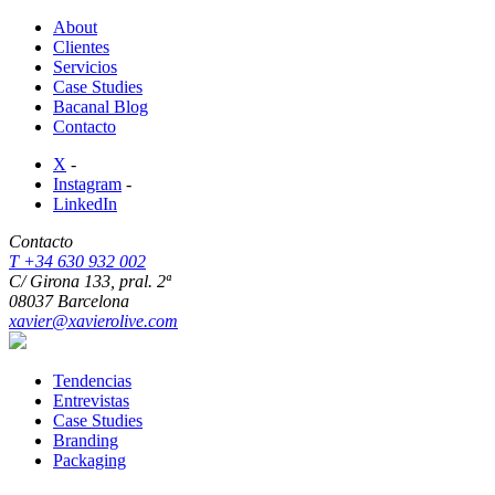
About
Clientes
Servicios
Case Studies
Bacanal Blog
Contacto
X
-
Instagram
-
LinkedIn
Contacto
T +34 630 932 002
C/ Girona 133, pral. 2ª
08037 Barcelona
xavier@xavierolive.com
Tendencias
Entrevistas
Case Studies
Branding
Packaging